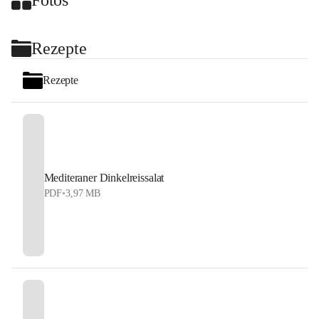
+2
Rezepte
Rezepte
Mediteraner Dinkelreissalat
PDF
•
3,97 MB