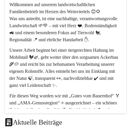
Willkommen auf unserem 
landwirtschaftlichen 
Familienbetrieb im Herzen des Weinviertels
 😊🌻
Was uns antreibt, ist eine 
nachhaltige, verantwortungsvolle 
Landwirtschaft
 🌱💚 – mit viel Herz ❤️, Bodenständigkeit 
🚜 und einem besonderen Fokus auf 
Tierwohl 🐔
, 
Regionalität 📍
 und 
ehrliche Handarbeit ✋
.
Unsere Arbeit beginnt bei einer 
tiergerechten Haltung im 
Mobilstall 🐓🌿
, geht weiter über den sorgsamen Ackerbau 
🌾🥔 und reicht bis zur behutsamen Verarbeitung unserer 
eigenen Rohstoffe. Alles entsteht bei uns 
im Einklang mit 
der Natur 🍃
, transparent 👀, nachvollziehbar ✔️ und mit 
ganz viel Leidenschaft ✨.
Für diesen Weg wurden wir mit 
„Gutes vom Bauernhof“ 🏅
und 
„AMA-Genussregion“ ⭐
 ausgezeichnet – ein schönes 
Zeichen dafür, dass 
Qualität 🌟, Nachhaltigkeit ♻️ und 
regionale Wertschöpfung 🤝
 bei uns im Mittelpunkt stehen.
Aktuelle Beiträge
Unser Hof liegt im 
Naturpark Leiser Berge 🏞️
, rund 
30 km 