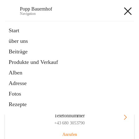
Popp Bauernhof
Navigation
Popp Bauernhof
Start
über uns
Beiträge
Hauptadresse
Produkte und Verkauf
Lachsfeld 3, 2113 Ernstbrunn, AUT
Alben
Auf Karte ansehen
Adresse
Fotos
Rezepte
Telefonnummer
+43 680 3053790
Anrufen