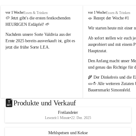
nördlich von Wien 📍
. Als Naturparkbetrieb leben und 
arbeiten wir hier bewusst im Rhythmus der Natur 🌿🌤️.
P
P
vor 1 Woche
vor 1 Woche
Essen & Trinken
Essen & Trinken
o
o
🥔 
Jetzt gibt's die ersten festkochenden 
🥗 
Rezept der Woche #1
Schön, dass ihr da seid 🥰 – und ein Stück echtes 
p
p
HEURIGEN Erdäpfel!
 🌱
Wir starten heute mit einer 
p
p
Landleben mit uns teilt 🌻🐄
B
B
Nachdem unsere Sorte 
Valdivia
 aus der 
Ab sofort stellen wir euch 
j
a
a
Ernte 2025 bereits ausverkauft ist, gibt es 
ausprobiert und mit einem P
u
u
jetzt die frühe Sorte 
LEA
.
e
e
Hauptzutat.
r
r
💛 Tiefgelbe Fleischfarbe, feiner 
Den Anfang macht unser 
Med
n
n
Geschmack und herrlich zart – einfach ein 
h
h
und genau das Richtige 
für 
Genuss! Da sie noch nicht schalenfest ist , 
o
o
ist sie 
noch nicht lange lagerfähig
 und 
🌾 Der 
Dinkelreis
 und die
 E
f
f
eignet sich am besten zum baldigen 
🥒🍅 Alle weiteren Zutaten
Genießen.
Bauernmarkt Simonsfeld
.
#heurige #erdäpfel #festkochend #regional 
📖 Das vollständige Rezept 
Produkte und Verkauf
#direktvombbauernhof #hofpopp 
www.popp-bauernhof.at
#leiserberge #ernstbrunn #frischvomfeld
Freilandeier
Wir wünschen euch viel Fre
Lesezeit 1 Minute
•
22. Dez. 2025
genussvollen Sommer! 😊
Mehlspeisen und Kekse