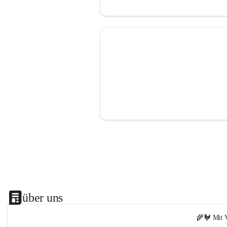
über uns
🌾🐓 Mit V