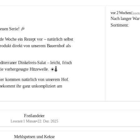
P
vor 2 Wochen
Essen
o
Nach langer Wart
p
Sortiment:
neuen Serie! 🎉
p
B
ede Woche ein Rezept
 vor – natürlich selbst 
a
rodukt direkt von unserem Bauernhof als 
u
e
r
iterraner Dinkelreis-Salat
 – leicht, frisch 
n
h
die vorhergesagte Hitzewelle
. ☀️🌡️
o
ier
 kommen natürlich von unserem Hof.
f
 bekommt ihr ganz unkompliziert am 
findet ihr auf unserer Homepage:
Freilandeier
ude beim Nachkochen und einen 
Lesezeit 1 Minute
•
22. Dez. 2025
Mehlspeisen und Kekse