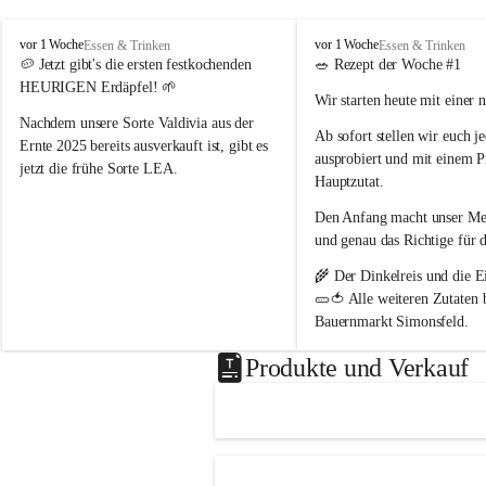
P
P
vor 1 Woche
vor 1 Woche
Essen & Trinken
Essen & Trinken
o
o
🥔 
Jetzt gibt's die ersten festkochenden 
🥗 
Rezept der Woche #1
p
p
HEURIGEN Erdäpfel!
 🌱
Wir starten heute mit einer 
p
p
B
B
Nachdem unsere Sorte 
Valdivia
 aus der 
Ab sofort stellen wir euch 
j
a
a
Ernte 2025 bereits ausverkauft ist, gibt es 
ausprobiert und mit einem P
u
u
jetzt die frühe Sorte 
LEA
.
e
e
Hauptzutat.
r
r
💛 Tiefgelbe Fleischfarbe, feiner 
Den Anfang macht unser 
Med
n
n
Geschmack und herrlich zart – einfach ein 
h
h
und genau das Richtige 
für 
Genuss! Da sie noch nicht schalenfest ist , 
o
o
ist sie 
noch nicht lange lagerfähig
 und 
🌾 Der 
Dinkelreis
 und die
 E
f
f
eignet sich am besten zum baldigen 
🥒🍅 Alle weiteren Zutaten
Genießen.
Bauernmarkt Simonsfeld
.
#heurige #erdäpfel #festkochend #regional 
📖 Das vollständige Rezept 
Produkte und Verkauf
#direktvombbauernhof #hofpopp 
www.popp-bauernhof.at
#leiserberge #ernstbrunn #frischvomfeld
Wir wünschen euch viel Fre
genussvollen Sommer! 😊