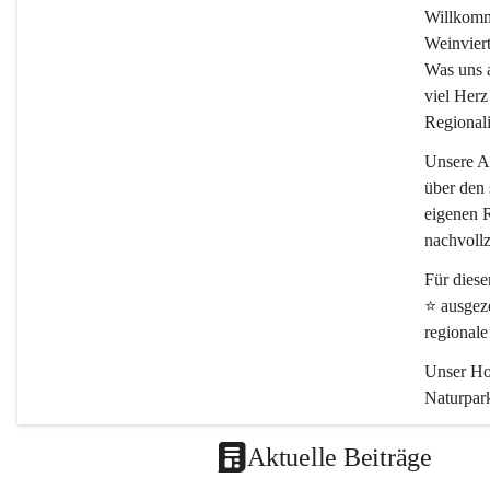
Willkomm
Weinviert
Was uns an
viel Herz
Regionali
Unsere Ar
über den 
eigenen R
nachvollz
Für dies
⭐
 ausgez
regional
Unser Hof
Naturpark
Schön, da
Aktuelle Beiträge