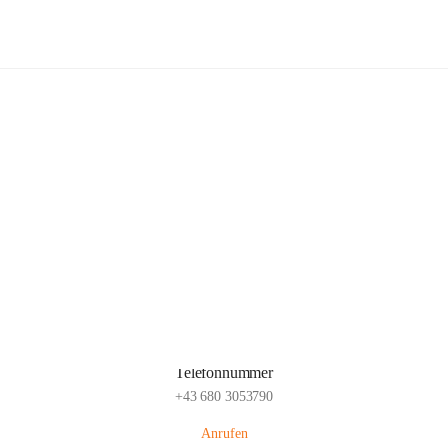
Popp Bauernhof
Hauptadresse
Lachsfeld 3, 2113 Ernstbrunn, AUT
Auf Karte ansehen
Telefonnummer
+43 680 3053790
Anrufen