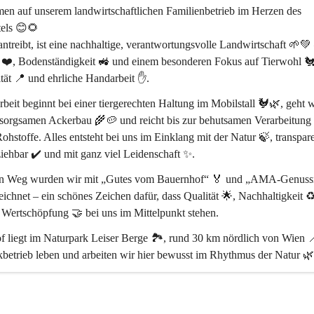
en auf unserem 
landwirtschaftlichen Familienbetrieb im Herzen des 
els
 😊🌻
treibt, ist eine 
nachhaltige, verantwortungsvolle Landwirtschaft
 🌱💚 
 ❤️, Bodenständigkeit 🚜 und einem besonderen Fokus auf 
Tierwohl 
tät 📍
 und 
ehrliche Handarbeit ✋
.
beit beginnt bei einer 
tiergerechten Haltung im Mobilstall 🐓🌿
, geht w
sorgsamen Ackerbau 🌾🥔 und reicht bis zur behutsamen Verarbeitung 
ohstoffe. Alles entsteht bei uns 
im Einklang mit der Natur 🍃
, transpar
iehbar ✔️ und mit ganz viel Leidenschaft ✨.
en Weg wurden wir mit 
„Gutes vom Bauernhof“ 🏅
 und 
„AMA-Genussr
eichnet – ein schönes Zeichen dafür, dass 
Qualität 🌟, Nachhaltigkeit ♻
e Wertschöpfung 🤝
 bei uns im Mittelpunkt stehen.
 liegt im 
Naturpark Leiser Berge 🏞️
, rund 
30 km nördlich von Wien 
betrieb leben und arbeiten wir hier bewusst im Rhythmus der Natur 🌿
ss ihr da seid 🥰 – und ein Stück echtes Landleben mit uns teilt 🌻🐄