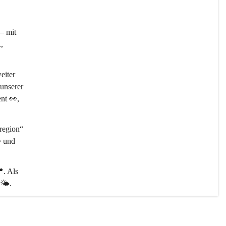
– mit 

, 
eiter 
unserer 
ent 👀, 
egion“ 
️ und 
📍
. Als 
🌤️.