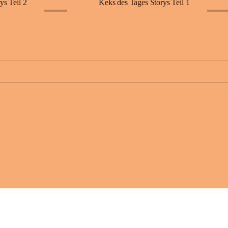
ys Teil 2
Keks des Tages Storys Teil 1
+11
+11