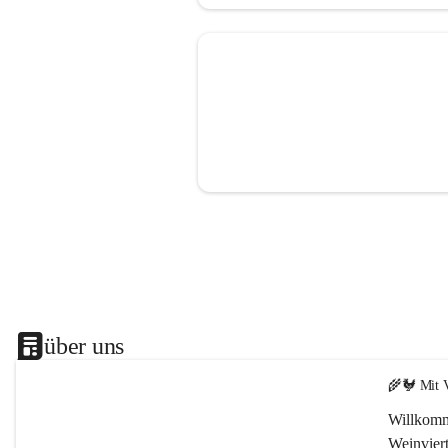
über uns
🌾🐓 Mit V
Willkomm
Weinviert