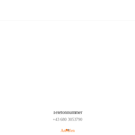
Popp Bauernhof
Hauptadresse
Lachsfeld 3, 2113 Ernstbrunn, AUT
Auf Karte ansehen
Telefonnummer
+43 680 3053790
Anrufen