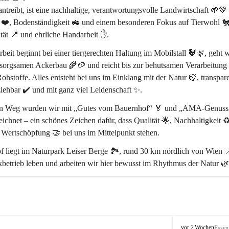
treibt, ist eine 
nachhaltige, verantwortungsvolle Landwirtschaft
 🌱💚 
 ❤️, Bodenständigkeit 🚜 und einem besonderen Fokus auf 
Tierwohl 
tät 📍
 und 
ehrliche Handarbeit ✋
.
beit beginnt bei einer 
tiergerechten Haltung im Mobilstall 🐓🌿
, geht w
sorgsamen Ackerbau 🌾🥔 und reicht bis zur behutsamen Verarbeitung 
ohstoffe. Alles entsteht bei uns 
im Einklang mit der Natur 🍃
, transpar
iehbar ✔️ und mit ganz viel Leidenschaft ✨.
en Weg wurden wir mit 
„Gutes vom Bauernhof“ 🏅
 und 
„AMA-Genussr
eichnet – ein schönes Zeichen dafür, dass 
Qualität 🌟, Nachhaltigkeit ♻
e Wertschöpfung 🤝
 bei uns im Mittelpunkt stehen.
 liegt im 
Naturpark Leiser Berge 🏞️
, rund 
30 km nördlich von Wien 
betrieb leben und arbeiten wir hier bewusst im Rhythmus der Natur 🌿
ss ihr da seid 🥰 – und ein Stück echtes Landleben mit uns teilt 🌻🐄
P
vor 2 Wochen
Essen