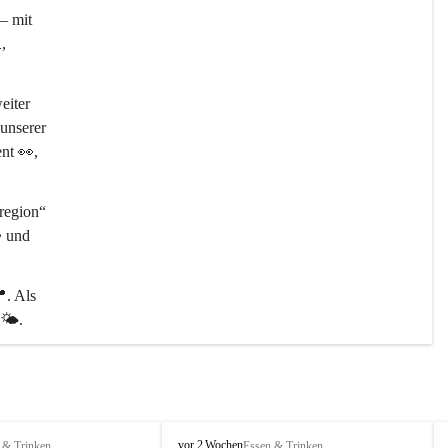
– mit 

, 
eiter 
unserer 
ent 👀, 
egion“ 
️ und 
📍
. Als 
🌤️.
P
vor 2 Wochen
 & Trinken
Essen & Trinken