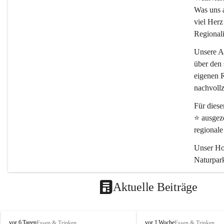
Was uns an
viel Herz
Regionali
Unsere Ar
über den 
eigenen R
nachvollz
Für dies
⭐
 ausgez
regional
Unser Hof
Naturpark
Schön, da
Aktuelle Beiträge
P
P
vor 6 Tagen
vor 1 Woche
Essen & Trinken
Essen & Trinken