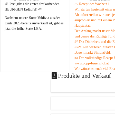
o
o
🥔 
Jetzt gibt's die ersten festkochenden 
🥗 
Rezept der Woche #1
p
p
HEURIGEN Erdäpfel!
 🌱
Wir starten heute mit einer 
p
p
Ab sofort stellen wir euch 
j
B
B
Nachdem unsere Sorte 
Valdivia
 aus der 
ausprobiert und mit einem P
a
a
Ernte 2025 bereits ausverkauft ist, gibt es 
Hauptzutat.
u
u
jetzt die frühe Sorte 
LEA
.
Den Anfang macht unser 
Med
e
e
r
r
und genau das Richtige 
für 
💛 Tiefgelbe Fleischfarbe, feiner 
n
n
🌾 Der 
Dinkelreis
 und die
 E
Geschmack und herrlich zart – einfach ein 
h
h
🥒🍅 Alle weiteren Zutaten
Genuss! Da sie noch nicht schalenfest ist , 
o
o
Bauernmarkt Simonsfeld
.
ist sie 
noch nicht lange lagerfähig
 und 
f
f
📖 Das vollständige Rezept 
eignet sich am besten zum baldigen 
www.popp-bauernhof.at
Genießen.
Wir wünschen euch viel Fre
#heurige #erdäpfel #festkochend #regional 
genussvollen Sommer! 😊
Produkte und Verkauf
#direktvombbauernhof #hofpopp 
#leiserberge #ernstbrunn #frischvomfeld