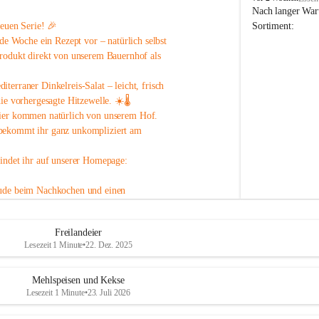
o
Nach langer Wart
p
neuen Serie! 🎉
Sortiment:
p
ede Woche ein Rezept
 vor – natürlich selbst 
B
rodukt direkt von unserem Bauernhof als 
a
u
iterraner Dinkelreis-Salat
 – leicht, frisch 
e
r
die vorhergesagte Hitzewelle
. ☀️🌡️
n
ier
 kommen natürlich von unserem Hof.
h
 bekommt ihr ganz unkompliziert am 
o
f
findet ihr auf unserer Homepage:
ude beim Nachkochen und einen 
Freilandeier
Lesezeit 1 Minute
•
22. Dez. 2025
Mehlspeisen und Kekse
Lesezeit 1 Minute
•
23. Juli 2026