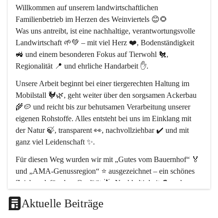
Willkommen auf unserem 
landwirtschaftlichen 
Familienbetrieb im Herzen des Weinviertels
 😊🌻
Was uns antreibt, ist eine 
nachhaltige, verantwortungsvolle 
Landwirtschaft
 🌱💚 – mit viel Herz ❤️, Bodenständigkeit 
🚜 und einem besonderen Fokus auf 
Tierwohl 🐔
, 
Regionalität 📍
 und 
ehrliche Handarbeit ✋
.
Unsere Arbeit beginnt bei einer 
tiergerechten Haltung im 
Mobilstall 🐓🌿
, geht weiter über den sorgsamen Ackerbau 
🌾🥔 und reicht bis zur behutsamen Verarbeitung unserer 
eigenen Rohstoffe. Alles entsteht bei uns 
im Einklang mit 
der Natur 🍃
, transparent 👀, nachvollziehbar ✔️ und mit 
ganz viel Leidenschaft ✨.
Für diesen Weg wurden wir mit 
„Gutes vom Bauernhof“ 🏅
und 
„AMA-Genussregion“ ⭐
 ausgezeichnet – ein schönes 
Zeichen dafür, dass 
Qualität 🌟, Nachhaltigkeit ♻️ und 
regionale Wertschöpfung 🤝
 bei uns im Mittelpunkt stehen.
Aktuelle Beiträge
Unser Hof liegt im 
Naturpark Leiser Berge 🏞️
, rund 
30 km 