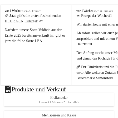
nördlich von Wien 📍
. Als Naturparkbetrieb leben und 
arbeiten wir hier bewusst im Rhythmus der Natur 🌿🌤️.
P
P
vor 1 Woche
vor 1 Woche
Essen & Trinken
Essen & Trinken
o
o
🥔 
Jetzt gibt's die ersten festkochenden 
🥗 
Rezept der Woche #1
Schön, dass ihr da seid 🥰 – und ein Stück echtes 
p
p
HEURIGEN Erdäpfel!
 🌱
Wir starten heute mit einer 
p
p
Landleben mit uns teilt 🌻🐄
B
B
Nachdem unsere Sorte 
Valdivia
 aus der 
Ab sofort stellen wir euch 
j
a
a
Ernte 2025 bereits ausverkauft ist, gibt es 
ausprobiert und mit einem P
u
u
jetzt die frühe Sorte 
LEA
.
e
e
Hauptzutat.
r
r
💛 Tiefgelbe Fleischfarbe, feiner 
Den Anfang macht unser 
Med
n
n
Geschmack und herrlich zart – einfach ein 
h
h
und genau das Richtige 
für 
Genuss! Da sie noch nicht schalenfest ist , 
o
o
ist sie 
noch nicht lange lagerfähig
 und 
🌾 Der 
Dinkelreis
 und die
 E
f
f
eignet sich am besten zum baldigen 
🥒🍅 Alle weiteren Zutaten
Genießen.
Bauernmarkt Simonsfeld
.
#heurige #erdäpfel #festkochend #regional 
📖 Das vollständige Rezept 
Produkte und Verkauf
#direktvombbauernhof #hofpopp 
www.popp-bauernhof.at
#leiserberge #ernstbrunn #frischvomfeld
Freilandeier
Wir wünschen euch viel Fre
Lesezeit 1 Minute
•
22. Dez. 2025
genussvollen Sommer! 😊
Mehlspeisen und Kekse