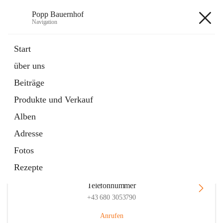
Popp Bauernhof
Navigation
Popp Bauernhof
Start
über uns
Beiträge
Hauptadresse
Produkte und Verkauf
Lachsfeld 3, 2113 Ernstbrunn, AUT
Alben
Auf Karte ansehen
Adresse
Fotos
Rezepte
Telefonnummer
+43 680 3053790
Anrufen