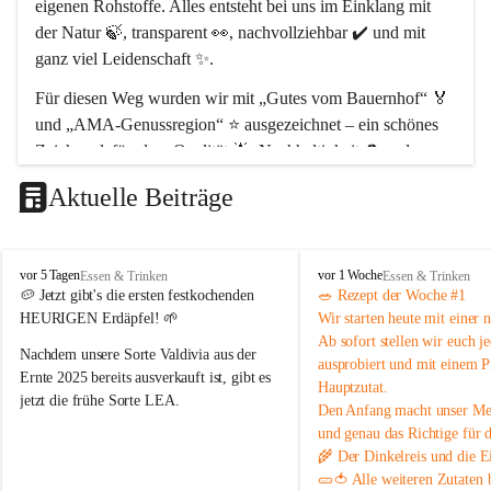
eigenen Rohstoffe. Alles entsteht bei uns 
im Einklang mit 
der Natur 🍃
, transparent 👀, nachvollziehbar ✔️ und mit 
ganz viel Leidenschaft ✨.
Für diesen Weg wurden wir mit 
„Gutes vom Bauernhof“ 🏅
und 
„AMA-Genussregion“ ⭐
 ausgezeichnet – ein schönes 
Zeichen dafür, dass 
Qualität 🌟, Nachhaltigkeit ♻️ und 
regionale Wertschöpfung 🤝
 bei uns im Mittelpunkt stehen.
Aktuelle Beiträge
Unser Hof liegt im 
Naturpark Leiser Berge 🏞️
, rund 
30 km 
nördlich von Wien 📍
. Als Naturparkbetrieb leben und 
arbeiten wir hier bewusst im Rhythmus der Natur 🌿🌤️.
P
P
vor 5 Tagen
vor 1 Woche
Essen & Trinken
Essen & Trinken
o
o
🥔 
Jetzt gibt's die ersten festkochenden 
🥗 
Rezept der Woche #1
Schön, dass ihr da seid 🥰 – und ein Stück echtes 
p
p
HEURIGEN Erdäpfel!
 🌱
Wir starten heute mit einer 
p
p
Landleben mit uns teilt 🌻🐄
Ab sofort stellen wir euch 
j
B
B
Nachdem unsere Sorte 
Valdivia
 aus der 
ausprobiert und mit einem P
a
a
Ernte 2025 bereits ausverkauft ist, gibt es 
Hauptzutat.
u
u
jetzt die frühe Sorte 
LEA
.
Den Anfang macht unser 
Med
e
e
r
r
und genau das Richtige 
für 
💛 Tiefgelbe Fleischfarbe, feiner 
n
n
🌾 Der 
Dinkelreis
 und die
 E
Geschmack und herrlich zart – einfach ein 
h
h
🥒🍅 Alle weiteren Zutaten
Genuss! Da sie noch nicht schalenfest ist , 