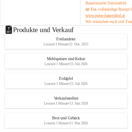
o
o
Bauernmarkt Simonsfeld
.
ist sie 
noch nicht lange lagerfähig
 und 
f
f
📖 Das vollständige Rezept 
eignet sich am besten zum baldigen 
www.popp-bauernhof.at
Genießen.
Wir wünschen euch viel Fre
#heurige #erdäpfel #festkochend #regional 
genussvollen Sommer! 😊
Produkte und Verkauf
#direktvombbauernhof #hofpopp 
#leiserberge #ernstbrunn #frischvomfeld
Freilandeier
Lesezeit 1 Minute
•
22. Dez. 2025
Mehlspeisen und Kekse
Lesezeit 1 Minute
•
23. Juli 2026
Erdäpfel
Lesezeit 1 Minute
•
23. Juli 2026
Verkaufsstellen
Lesezeit 1 Minute
•
13. Juni 2026
Brot und Gebäck
Lesezeit 1 Minute
•
11. Mai 2026