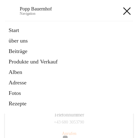
Popp Bauernhof
Navigation
Popp Bauernhof
Start
über uns
Beiträge
Hauptadresse
Produkte und Verkauf
Lachsfeld 3, 2113 Ernstbrunn, AUT
Alben
Auf Karte ansehen
Adresse
Fotos
Rezepte
Telefonnummer
+43 680 3053790
Anrufen