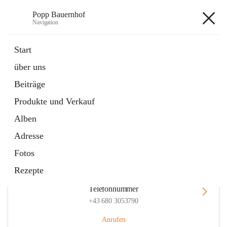
Popp Bauernhof
Navigation
Popp Bauernhof
Start
über uns
Beiträge
Hauptadresse
Produkte und Verkauf
Lachsfeld 3, 2113 Ernstbrunn, AUT
Alben
Auf Karte ansehen
Adresse
Fotos
Rezepte
Telefonnummer
+43 680 3053790
Anrufen