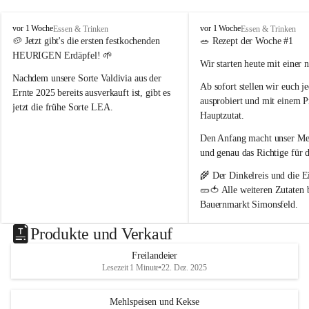
nördlich von Wien 📍
. Als Naturparkbetrieb leben und 
arbeiten wir hier bewusst im Rhythmus der Natur 🌿🌤️.
P
P
vor 1 Woche
vor 1 Woche
Essen & Trinken
Essen & Trinken
o
o
🥔 
Jetzt gibt's die ersten festkochenden 
🥗 
Rezept der Woche #1
Schön, dass ihr da seid 🥰 – und ein Stück echtes 
p
p
HEURIGEN Erdäpfel!
 🌱
Wir starten heute mit einer 
p
p
Landleben mit uns teilt 🌻🐄
B
B
Nachdem unsere Sorte 
Valdivia
 aus der 
Ab sofort stellen wir euch 
j
a
a
Ernte 2025 bereits ausverkauft ist, gibt es 
ausprobiert und mit einem P
u
u
jetzt die frühe Sorte 
LEA
.
e
e
Hauptzutat.
r
r
💛 Tiefgelbe Fleischfarbe, feiner 
Den Anfang macht unser 
Med
n
n
Geschmack und herrlich zart – einfach ein 
h
h
und genau das Richtige 
für 
Genuss! Da sie noch nicht schalenfest ist , 
o
o
ist sie 
noch nicht lange lagerfähig
 und 
🌾 Der 
Dinkelreis
 und die
 E
f
f
eignet sich am besten zum baldigen 
🥒🍅 Alle weiteren Zutaten
Genießen.
Bauernmarkt Simonsfeld
.
#heurige #erdäpfel #festkochend #regional 
📖 Das vollständige Rezept 
Produkte und Verkauf
#direktvombbauernhof #hofpopp 
www.popp-bauernhof.at
#leiserberge #ernstbrunn #frischvomfeld
Freilandeier
Wir wünschen euch viel Fre
Lesezeit 1 Minute
•
22. Dez. 2025
genussvollen Sommer! 😊
Mehlspeisen und Kekse