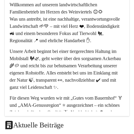
Willkommen auf unserem 
landwirtschaftlichen 
Familienbetrieb im Herzen des Weinviertels
 😊🌻
Was uns antreibt, ist eine 
nachhaltige, verantwortungsvolle 
Landwirtschaft
 🌱💚 – mit viel Herz ❤️, Bodenständigkeit 
🚜 und einem besonderen Fokus auf 
Tierwohl 🐔
, 
Regionalität 📍
 und 
ehrliche Handarbeit ✋
.
Unsere Arbeit beginnt bei einer 
tiergerechten Haltung im 
Mobilstall 🐓🌿
, geht weiter über den sorgsamen Ackerbau 
🌾🥔 und reicht bis zur behutsamen Verarbeitung unserer 
eigenen Rohstoffe. Alles entsteht bei uns 
im Einklang mit 
der Natur 🍃
, transparent 👀, nachvollziehbar ✔️ und mit 
ganz viel Leidenschaft ✨.
Für diesen Weg wurden wir mit 
„Gutes vom Bauernhof“ 🏅
und 
„AMA-Genussregion“ ⭐
 ausgezeichnet – ein schönes 
Zeichen dafür, dass 
Qualität 🌟, Nachhaltigkeit ♻️ und 
regionale Wertschöpfung 🤝
 bei uns im Mittelpunkt stehen.
Aktuelle Beiträge
Unser Hof liegt im 
Naturpark Leiser Berge 🏞️
, rund 
30 km 