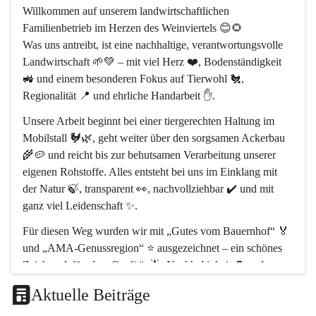
Willkommen auf unserem 
landwirtschaftlichen 
Familienbetrieb im Herzen des Weinviertels
 😊🌻
Was uns antreibt, ist eine 
nachhaltige, verantwortungsvolle 
Landwirtschaft
 🌱💚 – mit viel Herz ❤️, Bodenständigkeit 
🚜 und einem besonderen Fokus auf 
Tierwohl 🐔
, 
Regionalität 📍
 und 
ehrliche Handarbeit ✋
.
Unsere Arbeit beginnt bei einer 
tiergerechten Haltung im 
Mobilstall 🐓🌿
, geht weiter über den sorgsamen Ackerbau 
🌾🥔 und reicht bis zur behutsamen Verarbeitung unserer 
eigenen Rohstoffe. Alles entsteht bei uns 
im Einklang mit 
der Natur 🍃
, transparent 👀, nachvollziehbar ✔️ und mit 
ganz viel Leidenschaft ✨.
Für diesen Weg wurden wir mit 
„Gutes vom Bauernhof“ 🏅
und 
„AMA-Genussregion“ ⭐
 ausgezeichnet – ein schönes 
Zeichen dafür, dass 
Qualität 🌟, Nachhaltigkeit ♻️ und 
regionale Wertschöpfung 🤝
 bei uns im Mittelpunkt stehen.
Aktuelle Beiträge
Unser Hof liegt im 
Naturpark Leiser Berge 🏞️
, rund 
30 km 