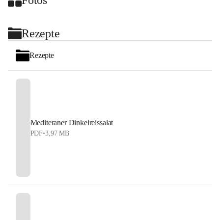
+2
Rezepte
Rezepte
Mediteraner Dinkelreissalat
PDF
•
3,97 MB