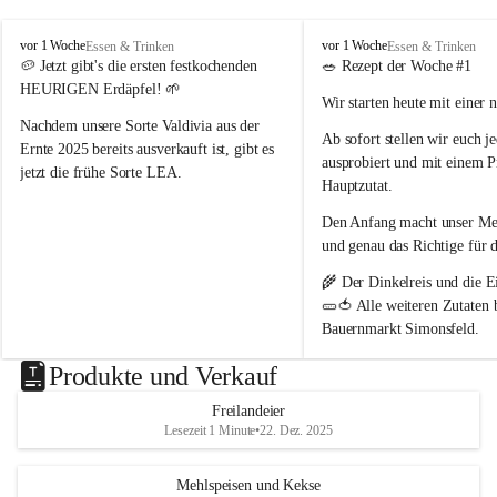
nördlich von Wien 📍
. Als Naturparkbetrieb leben und 
arbeiten wir hier bewusst im Rhythmus der Natur 🌿🌤️.
P
P
vor 1 Woche
vor 1 Woche
Essen & Trinken
Essen & Trinken
o
o
🥔 
Jetzt gibt's die ersten festkochenden 
🥗 
Rezept der Woche #1
Schön, dass ihr da seid 🥰 – und ein Stück echtes 
p
p
HEURIGEN Erdäpfel!
 🌱
Wir starten heute mit einer 
p
p
Landleben mit uns teilt 🌻🐄
B
B
Nachdem unsere Sorte 
Valdivia
 aus der 
Ab sofort stellen wir euch 
j
a
a
Ernte 2025 bereits ausverkauft ist, gibt es 
ausprobiert und mit einem P
u
u
jetzt die frühe Sorte 
LEA
.
e
e
Hauptzutat.
r
r
💛 Tiefgelbe Fleischfarbe, feiner 
Den Anfang macht unser 
Med
n
n
Geschmack und herrlich zart – einfach ein 
h
h
und genau das Richtige 
für 
Genuss! Da sie noch nicht schalenfest ist , 
o
o
ist sie 
noch nicht lange lagerfähig
 und 
🌾 Der 
Dinkelreis
 und die
 E
f
f
eignet sich am besten zum baldigen 
🥒🍅 Alle weiteren Zutaten
Genießen.
Bauernmarkt Simonsfeld
.
#heurige #erdäpfel #festkochend #regional 
📖 Das vollständige Rezept 
Produkte und Verkauf
#direktvombbauernhof #hofpopp 
www.popp-bauernhof.at
#leiserberge #ernstbrunn #frischvomfeld
Freilandeier
Wir wünschen euch viel Fre
Lesezeit 1 Minute
•
22. Dez. 2025
genussvollen Sommer! 😊
Mehlspeisen und Kekse