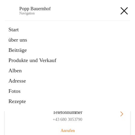
Popp Bauernhof
Navigation
Popp Bauernhof
Start
über uns
Beiträge
Hauptadresse
Produkte und Verkauf
Lachsfeld 3, 2113 Ernstbrunn, AUT
Alben
Auf Karte ansehen
Adresse
Fotos
Rezepte
Telefonnummer
+43 680 3053790
Anrufen