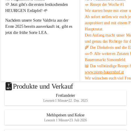
o
o
🥔 
Jetzt gibt's die ersten festkochenden 
🥗 
Rezept der Woche #1
Schön, dass ihr da seid 🥰 – und ein Stück echtes 
p
p
HEURIGEN Erdäpfel!
 🌱
Wir starten heute mit einer 
p
p
Landleben mit uns teilt 🌻🐄
Ab sofort stellen wir euch 
j
B
B
Nachdem unsere Sorte 
Valdivia
 aus der 
ausprobiert und mit einem P
a
a
Ernte 2025 bereits ausverkauft ist, gibt es 
Hauptzutat.
u
u
jetzt die frühe Sorte 
LEA
.
Den Anfang macht unser 
Med
e
e
r
r
und genau das Richtige 
für 
💛 Tiefgelbe Fleischfarbe, feiner 
n
n
🌾 Der 
Dinkelreis
 und die
 E
Geschmack und herrlich zart – einfach ein 
h
h
🥒🍅 Alle weiteren Zutaten
Genuss! Da sie noch nicht schalenfest ist , 
o
o
Bauernmarkt Simonsfeld
.
ist sie 
noch nicht lange lagerfähig
 und 
f
f
📖 Das vollständige Rezept 
eignet sich am besten zum baldigen 
www.popp-bauernhof.at
Genießen.
Wir wünschen euch viel Fre
#heurige #erdäpfel #festkochend #regional 
genussvollen Sommer! 😊
Produkte und Verkauf
#direktvombbauernhof #hofpopp 
#leiserberge #ernstbrunn #frischvomfeld
Freilandeier
Lesezeit 1 Minute
•
22. Dez. 2025
Mehlspeisen und Kekse
Lesezeit 1 Minute
•
23. Juli 2026