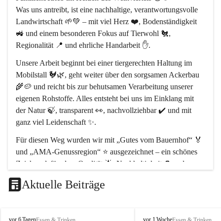
Was uns antreibt, ist eine 
nachhaltige, verantwortungsvolle 
Landwirtschaft
 🌱💚 – mit viel Herz ❤️, Bodenständigkeit 
🚜 und einem besonderen Fokus auf 
Tierwohl 🐔
, 
Regionalität 📍
 und 
ehrliche Handarbeit ✋
.
Unsere Arbeit beginnt bei einer 
tiergerechten Haltung im 
Mobilstall 🐓🌿
, geht weiter über den sorgsamen Ackerbau 
🌾🥔 und reicht bis zur behutsamen Verarbeitung unserer 
eigenen Rohstoffe. Alles entsteht bei uns 
im Einklang mit 
der Natur 🍃
, transparent 👀, nachvollziehbar ✔️ und mit 
ganz viel Leidenschaft ✨.
Für diesen Weg wurden wir mit 
„Gutes vom Bauernhof“ 🏅
und 
„AMA-Genussregion“ ⭐
 ausgezeichnet – ein schönes 
Zeichen dafür, dass 
Qualität 🌟, Nachhaltigkeit ♻️ und 
regionale Wertschöpfung 🤝
 bei uns im Mittelpunkt stehen.
Aktuelle Beiträge
Unser Hof liegt im 
Naturpark Leiser Berge 🏞️
, rund 
30 km 
nördlich von Wien 📍
. Als Naturparkbetrieb leben und 
arbeiten wir hier bewusst im Rhythmus der Natur 🌿🌤️.
P
P
vor 6 Tagen
vor 1 Woche
Essen & Trinken
Essen & Trinken