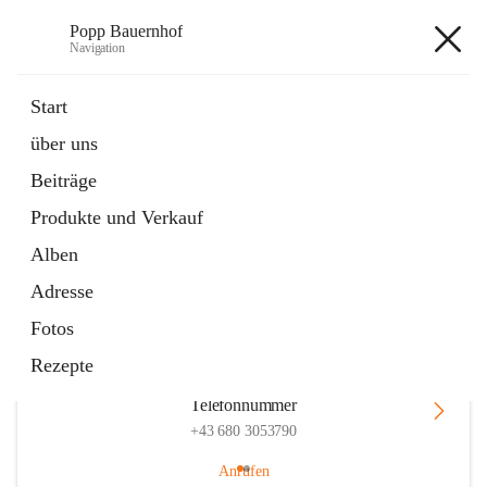
Popp Bauernhof
Navigation
Popp Bauernhof
Start
über uns
Beiträge
Hauptadresse
Produkte und Verkauf
Lachsfeld 3, 2113 Ernstbrunn, AUT
Alben
Auf Karte ansehen
Adresse
Fotos
Rezepte
Telefonnummer
+43 680 3053790
Anrufen