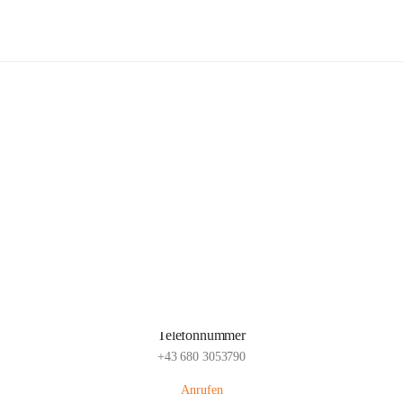
Popp Bauernhof
Hauptadresse
Lachsfeld 3, 2113 Ernstbrunn, AUT
Auf Karte ansehen
Telefonnummer
+43 680 3053790
Anrufen