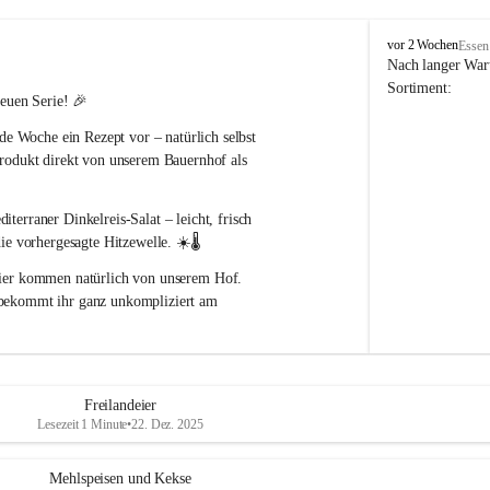
P
vor 2 Wochen
Essen
o
Nach langer Wart
p
Sortiment:
neuen Serie! 🎉
p
B
ede Woche ein Rezept
 vor – natürlich selbst 
a
rodukt direkt von unserem Bauernhof als 
u
e
r
iterraner Dinkelreis-Salat
 – leicht, frisch 
n
h
die vorhergesagte Hitzewelle
. ☀️🌡️
o
ier
 kommen natürlich von unserem Hof.
f
 bekommt ihr ganz unkompliziert am 
findet ihr auf unserer Homepage:
Freilandeier
ude beim Nachkochen und einen 
Lesezeit 1 Minute
•
22. Dez. 2025
Mehlspeisen und Kekse