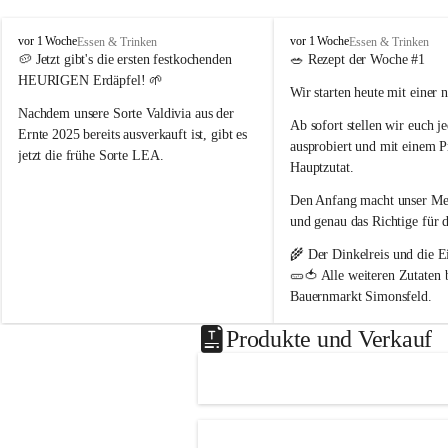
P
P
vor 1 Woche
vor 1 Woche
Essen & Trinken
Essen & Trinken
o
o
🥔 
Jetzt gibt's die ersten festkochenden 
🥗 
Rezept der Woche #1
p
p
HEURIGEN Erdäpfel!
 🌱
Wir starten heute mit einer 
p
p
B
B
Nachdem unsere Sorte 
Valdivia
 aus der 
Ab sofort stellen wir euch 
j
a
a
Ernte 2025 bereits ausverkauft ist, gibt es 
ausprobiert und mit einem P
u
u
jetzt die frühe Sorte 
LEA
.
e
e
Hauptzutat.
r
r
💛 Tiefgelbe Fleischfarbe, feiner 
Den Anfang macht unser 
Med
n
n
Geschmack und herrlich zart – einfach ein 
h
h
und genau das Richtige 
für 
Genuss! Da sie noch nicht schalenfest ist , 
o
o
ist sie 
noch nicht lange lagerfähig
 und 
🌾 Der 
Dinkelreis
 und die
 E
f
f
eignet sich am besten zum baldigen 
🥒🍅 Alle weiteren Zutaten
Genießen.
Bauernmarkt Simonsfeld
.
#heurige #erdäpfel #festkochend #regional 
📖 Das vollständige Rezept 
Produkte und Verkauf
#direktvombbauernhof #hofpopp 
www.popp-bauernhof.at
#leiserberge #ernstbrunn #frischvomfeld
Wir wünschen euch viel Fre
genussvollen Sommer! 😊