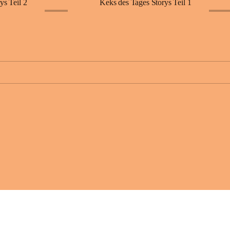
ys Teil 2
Keks des Tages Storys Teil 1
+11
+11