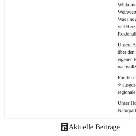
Willkomm
Weinviert
Was uns an
viel Herz
Regionali
Unsere Ar
über den 
eigenen R
nachvollz
Für dies
⭐
 ausgez
regional
Unser Hof
Naturpark
Schön, da
Aktuelle Beiträge