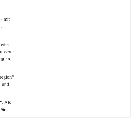
– mit 

, 
eiter 
unserer 
ent 👀, 
egion“ 
️ und 
📍
. Als 
🌤️.