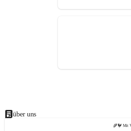
über uns
🌾🐓 Mit V