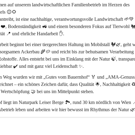
en auf unserem 
landwirtschaftlichen Familienbetrieb im Herzen des 
els
 😊🌻
treibt, ist eine 
nachhaltige, verantwortungsvolle Landwirtschaft
 🌱💚 
 ❤️, Bodenständigkeit 🚜 und einem besonderen Fokus auf 
Tierwohl 
tät 📍
 und 
ehrliche Handarbeit ✋
.
beit beginnt bei einer 
tiergerechten Haltung im Mobilstall 🐓🌿
, geht w
sorgsamen Ackerbau 🌾🥔 und reicht bis zur behutsamen Verarbeitung 
ohstoffe. Alles entsteht bei uns 
im Einklang mit der Natur 🍃
, transpar
iehbar ✔️ und mit ganz viel Leidenschaft ✨.
en Weg wurden wir mit 
„Gutes vom Bauernhof“ 🏅
 und 
„AMA-Genussr
eichnet – ein schönes Zeichen dafür, dass 
Qualität 🌟, Nachhaltigkeit ♻
e Wertschöpfung 🤝
 bei uns im Mittelpunkt stehen.
 liegt im 
Naturpark Leiser Berge 🏞️
, rund 
30 km nördlich von Wien 
betrieb leben und arbeiten wir hier bewusst im Rhythmus der Natur 🌿
ss ihr da seid 🥰 – und ein Stück echtes Landleben mit uns teilt 🌻🐄