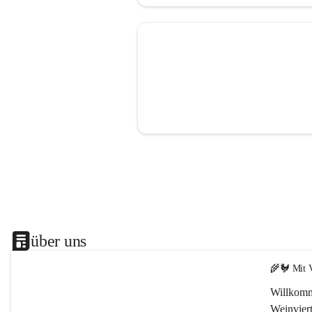
über uns
🌾🐓 Mit V
Willkomm
Weinviert