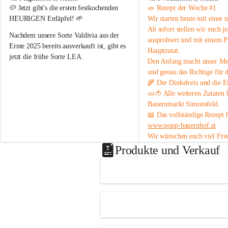
o
o
🥔 
Jetzt gibt's die ersten festkochenden 
🥗 
Rezept der Woche #1
p
p
HEURIGEN Erdäpfel!
 🌱
Wir starten heute mit einer 
p
p
Ab sofort stellen wir euch 
j
B
B
Nachdem unsere Sorte 
Valdivia
 aus der 
ausprobiert und mit einem P
a
a
Ernte 2025 bereits ausverkauft ist, gibt es 
Hauptzutat.
u
u
jetzt die frühe Sorte 
LEA
.
Den Anfang macht unser 
Med
e
e
r
r
und genau das Richtige 
für 
💛 Tiefgelbe Fleischfarbe, feiner 
n
n
🌾 Der 
Dinkelreis
 und die
 E
Geschmack und herrlich zart – einfach ein 
h
h
🥒🍅 Alle weiteren Zutaten
Genuss! Da sie noch nicht schalenfest ist , 
o
o
Bauernmarkt Simonsfeld
.
ist sie 
noch nicht lange lagerfähig
 und 
f
f
📖 Das vollständige Rezept 
eignet sich am besten zum baldigen 
www.popp-bauernhof.at
Genießen.
Wir wünschen euch viel Fre
#heurige #erdäpfel #festkochend #regional 
genussvollen Sommer! 😊
Produkte und Verkauf
#direktvombbauernhof #hofpopp 
#leiserberge #ernstbrunn #frischvomfeld