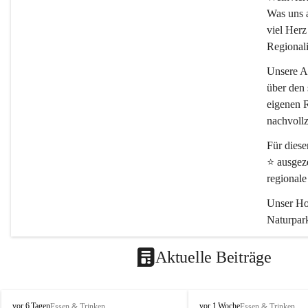
Was uns an
viel Herz
Regionali
Unsere Ar
über den 
eigenen R
nachvollz
Für dies
⭐
 ausgez
regional
Unser Hof
Naturpark
Schön, da
Aktuelle Beiträge
P
P
vor 6 Tagen
vor 1 Woche
Essen & Trinken
Essen & Trinken