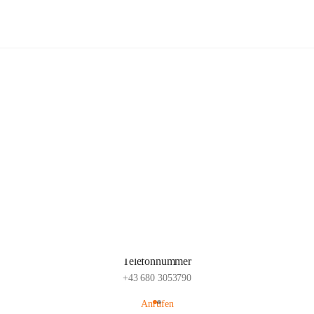
Popp Bauernhof
Hauptadresse
Lachsfeld 3, 2113 Ernstbrunn, AUT
Auf Karte ansehen
Telefonnummer
+43 680 3053790
Anrufen