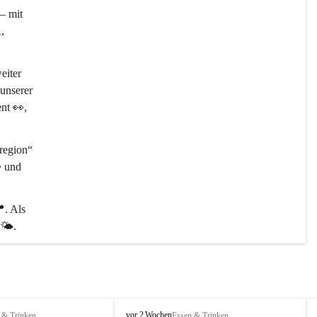
– mit 

, 
eiter 
unserer 
ent 👀, 
egion“ 
️ und 
📍
. Als 
🌤️.
P
vor 2 Wochen
 & Trinken
Essen & Trinken