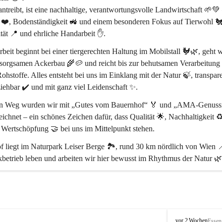
treibt, ist eine 
nachhaltige, verantwortungsvolle Landwirtschaft
 🌱💚 
 ❤️, Bodenständigkeit 🚜 und einem besonderen Fokus auf 
Tierwohl 
tät 📍
 und 
ehrliche Handarbeit ✋
.
beit beginnt bei einer 
tiergerechten Haltung im Mobilstall 🐓🌿
, geht w
sorgsamen Ackerbau 🌾🥔 und reicht bis zur behutsamen Verarbeitung 
ohstoffe. Alles entsteht bei uns 
im Einklang mit der Natur 🍃
, transpar
iehbar ✔️ und mit ganz viel Leidenschaft ✨.
en Weg wurden wir mit 
„Gutes vom Bauernhof“ 🏅
 und 
„AMA-Genussr
eichnet – ein schönes Zeichen dafür, dass 
Qualität 🌟, Nachhaltigkeit ♻
e Wertschöpfung 🤝
 bei uns im Mittelpunkt stehen.
 liegt im 
Naturpark Leiser Berge 🏞️
, rund 
30 km nördlich von Wien 
betrieb leben und arbeiten wir hier bewusst im Rhythmus der Natur 🌿
ss ihr da seid 🥰 – und ein Stück echtes Landleben mit uns teilt 🌻🐄
P
vor 2 Wochen
Essen