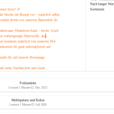
o
Nach langer Wart
p
neuen Serie! 🎉
Sortiment:
p
ede Woche ein Rezept
 vor – natürlich selbst 
B
rodukt direkt von unserem Bauernhof als 
a
u
iterraner Dinkelreis-Salat
 – leicht, frisch 
e
r
die vorhergesagte Hitzewelle
. ☀️🌡️
n
ier
 kommen natürlich von unserem Hof.
h
 bekommt ihr ganz unkompliziert am 
o
f
findet ihr auf unserer Homepage:
ude beim Nachkochen und einen 
Freilandeier
Lesezeit 1 Minute
•
22. Dez. 2025
Mehlspeisen und Kekse
Lesezeit 1 Minute
•
23. Juli 2026