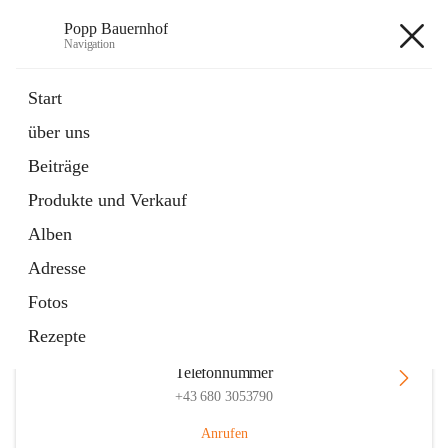
Popp Bauernhof
Navigation
Popp Bauernhof
Start
über uns
Beiträge
Hauptadresse
Produkte und Verkauf
Lachsfeld 3, 2113 Ernstbrunn, AUT
Alben
Auf Karte ansehen
Adresse
Fotos
Rezepte
Telefonnummer
+43 680 3053790
Anrufen