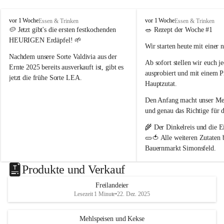
nördlich von Wien 📍
. Als Naturparkbetrieb leben und 
arbeiten wir hier bewusst im Rhythmus der Natur 🌿🌤️.
P
P
vor 1 Woche
vor 1 Woche
Essen & Trinken
Essen & Trinken
o
o
🥔 
Jetzt gibt's die ersten festkochenden 
🥗 
Rezept der Woche #1
Schön, dass ihr da seid 🥰 – und ein Stück echtes 
p
p
HEURIGEN Erdäpfel!
 🌱
Wir starten heute mit einer 
p
p
Landleben mit uns teilt 🌻🐄
B
B
Nachdem unsere Sorte 
Valdivia
 aus der 
Ab sofort stellen wir euch 
j
a
a
Ernte 2025 bereits ausverkauft ist, gibt es 
ausprobiert und mit einem P
u
u
jetzt die frühe Sorte 
LEA
.
e
e
Hauptzutat.
r
r
💛 Tiefgelbe Fleischfarbe, feiner 
Den Anfang macht unser 
Med
n
n
Geschmack und herrlich zart – einfach ein 
h
h
und genau das Richtige 
für 
Genuss! Da sie noch nicht schalenfest ist , 
o
o
ist sie 
noch nicht lange lagerfähig
 und 
🌾 Der 
Dinkelreis
 und die
 E
f
f
eignet sich am besten zum baldigen 
🥒🍅 Alle weiteren Zutaten
Genießen.
Bauernmarkt Simonsfeld
.
#heurige #erdäpfel #festkochend #regional 
📖 Das vollständige Rezept 
Produkte und Verkauf
#direktvombbauernhof #hofpopp 
www.popp-bauernhof.at
#leiserberge #ernstbrunn #frischvomfeld
Freilandeier
Wir wünschen euch viel Fre
Lesezeit 1 Minute
•
22. Dez. 2025
genussvollen Sommer! 😊
Mehlspeisen und Kekse