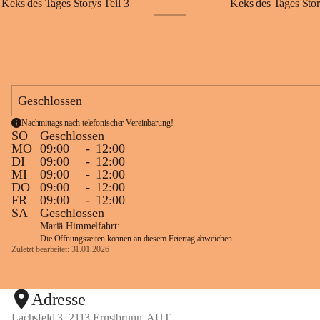
Keks des Tages Storys Teil 3
Keks des Tages Stor
+20
Geschlossen
Nachmittags nach telefonischer Vereinbarung!
SO
Geschlossen
MO
09:00
-
12:00
DI
09:00
-
12:00
MI
09:00
-
12:00
DO
09:00
-
12:00
FR
09:00
-
12:00
SA
Geschlossen
Mariä Himmelfahrt:
Die Öffnungszeiten können an diesem Feiertag abweichen.
Zuletzt bearbeitet: 31.01.2026
Adresse
Lachsfeld 3, 2113 Ernstbrunn, AUT