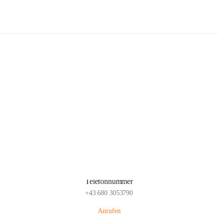
Popp Bauernhof
Hauptadresse
Lachsfeld 3, 2113 Ernstbrunn, AUT
Auf Karte ansehen
Telefonnummer
+43 680 3053790
Anrufen