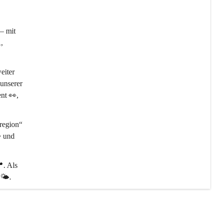
– mit 

, 
eiter 
unserer 
ent 👀, 
egion“ 
️ und 
📍
. Als 
🌤️.