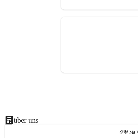
über uns
🌾🐓 Mit V