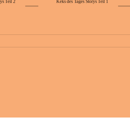
ys Teil 2
Keks des Tages Storys Teil 1
+11
+11