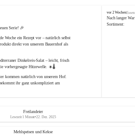
P
vor 2 Wochen
Essen
o
Nach langer Wart
p
Sortiment:
neuen Serie! 🎉
p
B
ede Woche ein Rezept
 vor – natürlich selbst 
a
rodukt direkt von unserem Bauernhof als 
u
e
r
iterraner Dinkelreis-Salat
 – leicht, frisch 
n
h
die vorhergesagte Hitzewelle
. ☀️🌡️
o
ier
 kommen natürlich von unserem Hof.
f
 bekommt ihr ganz unkompliziert am 
findet ihr auf unserer Homepage:
Freilandeier
ude beim Nachkochen und einen 
Lesezeit 1 Minute
•
22. Dez. 2025
Mehlspeisen und Kekse