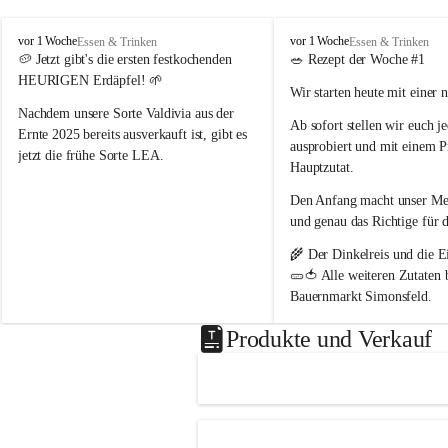
P
P
vor 1 Woche
vor 1 Woche
Essen & Trinken
Essen & Trinken
o
o
🥔 
Jetzt gibt's die ersten festkochenden 
🥗 
Rezept der Woche #1
p
p
HEURIGEN Erdäpfel!
 🌱
Wir starten heute mit einer 
p
p
B
B
Nachdem unsere Sorte 
Valdivia
 aus der 
Ab sofort stellen wir euch 
j
a
a
Ernte 2025 bereits ausverkauft ist, gibt es 
ausprobiert und mit einem P
u
u
jetzt die frühe Sorte 
LEA
.
e
e
Hauptzutat.
r
r
💛 Tiefgelbe Fleischfarbe, feiner 
Den Anfang macht unser 
Med
n
n
Geschmack und herrlich zart – einfach ein 
h
h
und genau das Richtige 
für 
Genuss! Da sie noch nicht schalenfest ist , 
o
o
ist sie 
noch nicht lange lagerfähig
 und 
🌾 Der 
Dinkelreis
 und die
 E
f
f
eignet sich am besten zum baldigen 
🥒🍅 Alle weiteren Zutaten
Genießen.
Bauernmarkt Simonsfeld
.
#heurige #erdäpfel #festkochend #regional 
📖 Das vollständige Rezept 
Produkte und Verkauf
#direktvombbauernhof #hofpopp 
www.popp-bauernhof.at
#leiserberge #ernstbrunn #frischvomfeld
Wir wünschen euch viel Fre
genussvollen Sommer! 😊