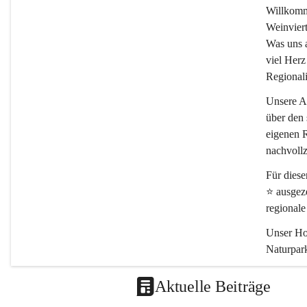
Willkomm
Weinviert
Was uns an
viel Herz
Regionali
Unsere Ar
über den 
eigenen R
nachvollz
Für dies
⭐
 ausgez
regional
Unser Hof
Naturpark
Schön, da
Aktuelle Beiträge