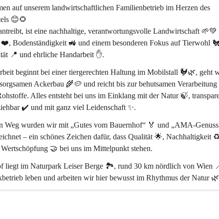
en auf unserem 
landwirtschaftlichen Familienbetrieb im Herzen des 
els
 😊🌻
treibt, ist eine 
nachhaltige, verantwortungsvolle Landwirtschaft
 🌱💚 
 ❤️, Bodenständigkeit 🚜 und einem besonderen Fokus auf 
Tierwohl 
tät 📍
 und 
ehrliche Handarbeit ✋
.
beit beginnt bei einer 
tiergerechten Haltung im Mobilstall 🐓🌿
, geht w
sorgsamen Ackerbau 🌾🥔 und reicht bis zur behutsamen Verarbeitung 
ohstoffe. Alles entsteht bei uns 
im Einklang mit der Natur 🍃
, transpar
iehbar ✔️ und mit ganz viel Leidenschaft ✨.
en Weg wurden wir mit 
„Gutes vom Bauernhof“ 🏅
 und 
„AMA-Genussr
eichnet – ein schönes Zeichen dafür, dass 
Qualität 🌟, Nachhaltigkeit ♻
e Wertschöpfung 🤝
 bei uns im Mittelpunkt stehen.
 liegt im 
Naturpark Leiser Berge 🏞️
, rund 
30 km nördlich von Wien 
betrieb leben und arbeiten wir hier bewusst im Rhythmus der Natur 🌿
ss ihr da seid 🥰 – und ein Stück echtes Landleben mit uns teilt 🌻🐄