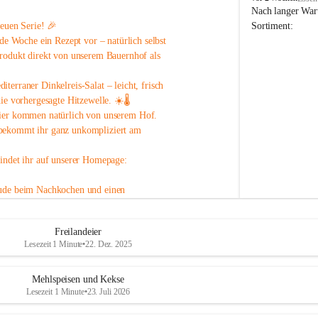
o
Nach langer Wart
p
neuen Serie! 🎉
Sortiment:
p
ede Woche ein Rezept
 vor – natürlich selbst 
B
rodukt direkt von unserem Bauernhof als 
a
u
iterraner Dinkelreis-Salat
 – leicht, frisch 
e
r
die vorhergesagte Hitzewelle
. ☀️🌡️
n
ier
 kommen natürlich von unserem Hof.
h
 bekommt ihr ganz unkompliziert am 
o
f
findet ihr auf unserer Homepage:
ude beim Nachkochen und einen 
Freilandeier
Lesezeit 1 Minute
•
22. Dez. 2025
Mehlspeisen und Kekse
Lesezeit 1 Minute
•
23. Juli 2026