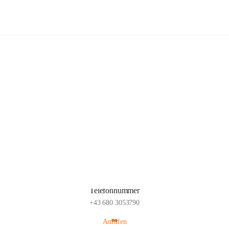
Popp Bauernhof
Hauptadresse
Lachsfeld 3, 2113 Ernstbrunn, AUT
Auf Karte ansehen
Telefonnummer
+43 680 3053790
Anrufen