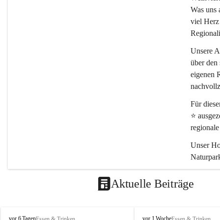
Was uns an
viel Herz
Regionali
Unsere Ar
über den 
eigenen R
nachvollz
Für dies
⭐
 ausgez
regional
Unser Hof
Naturpark
Schön, da
Aktuelle Beiträge
P
P
vor 6 Tagen
vor 1 Woche
Essen & Trinken
Essen & Trinken