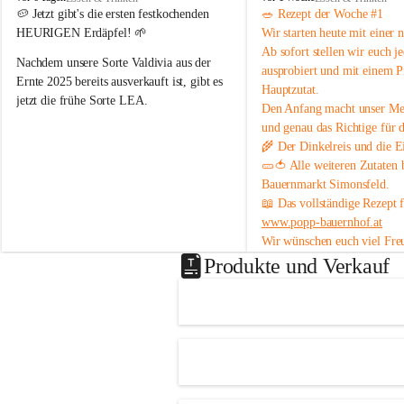
o
o
🥔 
Jetzt gibt's die ersten festkochenden 
🥗 
Rezept der Woche #1
p
p
HEURIGEN Erdäpfel!
 🌱
Wir starten heute mit einer 
p
p
Ab sofort stellen wir euch 
j
B
B
Nachdem unsere Sorte 
Valdivia
 aus der 
ausprobiert und mit einem P
a
a
Ernte 2025 bereits ausverkauft ist, gibt es 
Hauptzutat.
u
u
jetzt die frühe Sorte 
LEA
.
Den Anfang macht unser 
Med
e
e
r
r
und genau das Richtige 
für 
💛 Tiefgelbe Fleischfarbe, feiner 
n
n
🌾 Der 
Dinkelreis
 und die
 E
Geschmack und herrlich zart – einfach ein 
h
h
🥒🍅 Alle weiteren Zutaten
Genuss! Da sie noch nicht schalenfest ist , 
o
o
Bauernmarkt Simonsfeld
.
ist sie 
noch nicht lange lagerfähig
 und 
f
f
📖 Das vollständige Rezept 
eignet sich am besten zum baldigen 
www.popp-bauernhof.at
Genießen.
Wir wünschen euch viel Fre
#heurige #erdäpfel #festkochend #regional 
genussvollen Sommer! 😊
Produkte und Verkauf
#direktvombbauernhof #hofpopp 
#leiserberge #ernstbrunn #frischvomfeld