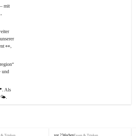
– mit 

, 
eiter 
unserer 
ent 👀, 
egion“ 
️ und 
📍
. Als 
🌤️.
P
vor 2 Wochen
 & Trinken
Essen & Trinken