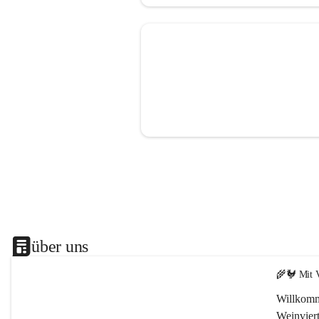
über uns
🌾🐓 Mit V
Willkomm
Weinviert