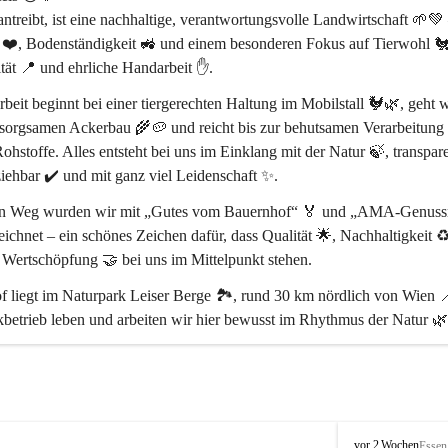
treibt, ist eine 
nachhaltige, verantwortungsvolle Landwirtschaft
 🌱💚 
 ❤️, Bodenständigkeit 🚜 und einem besonderen Fokus auf 
Tierwohl 
tät 📍
 und 
ehrliche Handarbeit ✋
.
beit beginnt bei einer 
tiergerechten Haltung im Mobilstall 🐓🌿
, geht w
sorgsamen Ackerbau 🌾🥔 und reicht bis zur behutsamen Verarbeitung 
ohstoffe. Alles entsteht bei uns 
im Einklang mit der Natur 🍃
, transpar
iehbar ✔️ und mit ganz viel Leidenschaft ✨.
en Weg wurden wir mit 
„Gutes vom Bauernhof“ 🏅
 und 
„AMA-Genussr
eichnet – ein schönes Zeichen dafür, dass 
Qualität 🌟, Nachhaltigkeit ♻
e Wertschöpfung 🤝
 bei uns im Mittelpunkt stehen.
 liegt im 
Naturpark Leiser Berge 🏞️
, rund 
30 km nördlich von Wien 
betrieb leben und arbeiten wir hier bewusst im Rhythmus der Natur 🌿
ss ihr da seid 🥰 – und ein Stück echtes Landleben mit uns teilt 🌻🐄
P
vor 2 Wochen
Essen