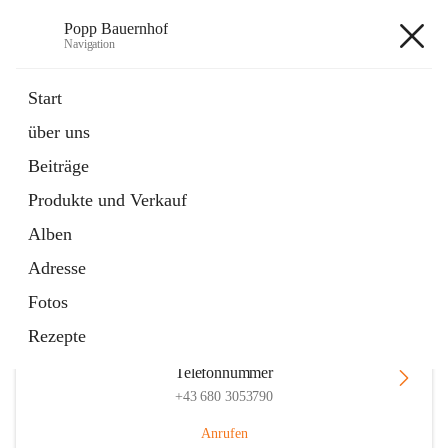
Popp Bauernhof
Navigation
Popp Bauernhof
Start
über uns
Beiträge
Hauptadresse
Produkte und Verkauf
Lachsfeld 3, 2113 Ernstbrunn, AUT
Alben
Auf Karte ansehen
Adresse
Fotos
Rezepte
Telefonnummer
+43 680 3053790
Anrufen