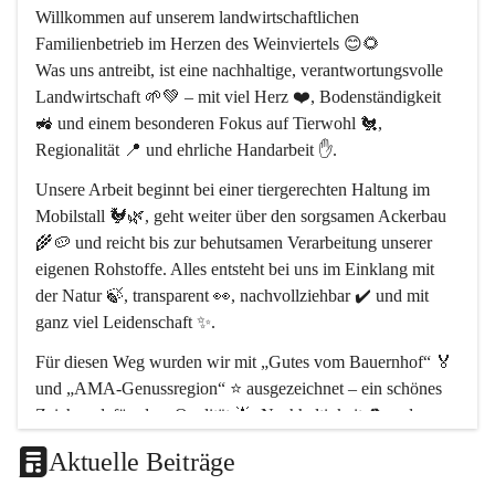
Willkommen auf unserem 
landwirtschaftlichen 
Familienbetrieb im Herzen des Weinviertels
 😊🌻
Was uns antreibt, ist eine 
nachhaltige, verantwortungsvolle 
Landwirtschaft
 🌱💚 – mit viel Herz ❤️, Bodenständigkeit 
🚜 und einem besonderen Fokus auf 
Tierwohl 🐔
, 
Regionalität 📍
 und 
ehrliche Handarbeit ✋
.
Unsere Arbeit beginnt bei einer 
tiergerechten Haltung im 
Mobilstall 🐓🌿
, geht weiter über den sorgsamen Ackerbau 
🌾🥔 und reicht bis zur behutsamen Verarbeitung unserer 
eigenen Rohstoffe. Alles entsteht bei uns 
im Einklang mit 
der Natur 🍃
, transparent 👀, nachvollziehbar ✔️ und mit 
ganz viel Leidenschaft ✨.
Für diesen Weg wurden wir mit 
„Gutes vom Bauernhof“ 🏅
und 
„AMA-Genussregion“ ⭐
 ausgezeichnet – ein schönes 
Zeichen dafür, dass 
Qualität 🌟, Nachhaltigkeit ♻️ und 
regionale Wertschöpfung 🤝
 bei uns im Mittelpunkt stehen.
Aktuelle Beiträge
Unser Hof liegt im 
Naturpark Leiser Berge 🏞️
, rund 
30 km 