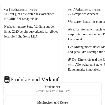
nördlich von Wien 📍
. Als Naturparkbetrieb leben und 
arbeiten wir hier bewusst im Rhythmus der Natur 🌿🌤️.
P
P
vor 1 Woche
vor 1 Woche
Essen & Trinken
Essen & Trinken
o
o
🥔 
Jetzt gibt's die ersten festkochenden 
🥗 
Rezept der Woche #1
Schön, dass ihr da seid 🥰 – und ein Stück echtes 
p
p
HEURIGEN Erdäpfel!
 🌱
Wir starten heute mit einer 
p
p
Landleben mit uns teilt 🌻🐄
B
B
Nachdem unsere Sorte 
Valdivia
 aus der 
Ab sofort stellen wir euch 
j
a
a
Ernte 2025 bereits ausverkauft ist, gibt es 
ausprobiert und mit einem P
u
u
jetzt die frühe Sorte 
LEA
.
e
e
Hauptzutat.
r
r
💛 Tiefgelbe Fleischfarbe, feiner 
Den Anfang macht unser 
Med
n
n
Geschmack und herrlich zart – einfach ein 
h
h
und genau das Richtige 
für 
Genuss! Da sie noch nicht schalenfest ist , 
o
o
ist sie 
noch nicht lange lagerfähig
 und 
🌾 Der 
Dinkelreis
 und die
 E
f
f
eignet sich am besten zum baldigen 
🥒🍅 Alle weiteren Zutaten
Genießen.
Bauernmarkt Simonsfeld
.
#heurige #erdäpfel #festkochend #regional 
📖 Das vollständige Rezept 
Produkte und Verkauf
#direktvombbauernhof #hofpopp 
www.popp-bauernhof.at
#leiserberge #ernstbrunn #frischvomfeld
Freilandeier
Wir wünschen euch viel Fre
Lesezeit 1 Minute
•
22. Dez. 2025
genussvollen Sommer! 😊
Mehlspeisen und Kekse