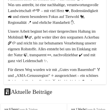
Was uns antreibt, ist eine 
nachhaltige, verantwortungsvolle 
Landwirtschaft
 🌱💚 – mit viel Herz ❤️, Bodenständigkeit 
🚜 und einem besonderen Fokus auf 
Tierwohl 🐔
, 
Regionalität 📍
 und 
ehrliche Handarbeit ✋
.
Unsere Arbeit beginnt bei einer 
tiergerechten Haltung im 
Mobilstall 🐓🌿
, geht weiter über den sorgsamen Ackerbau 
🌾🥔 und reicht bis zur behutsamen Verarbeitung unserer 
eigenen Rohstoffe. Alles entsteht bei uns 
im Einklang mit 
der Natur 🍃
, transparent 👀, nachvollziehbar ✔️ und mit 
ganz viel Leidenschaft ✨.
Für diesen Weg wurden wir mit 
„Gutes vom Bauernhof“ 🏅
und 
„AMA-Genussregion“ ⭐
 ausgezeichnet – ein schönes 
Zeichen dafür, dass 
Qualität 🌟, Nachhaltigkeit ♻️ und 
regionale Wertschöpfung 🤝
 bei uns im Mittelpunkt stehen.
Aktuelle Beiträge
Unser Hof liegt im 
Naturpark Leiser Berge 🏞️
, rund 
30 km 
nördlich von Wien 📍
. Als Naturparkbetrieb leben und 
arbeiten wir hier bewusst im Rhythmus der Natur 🌿🌤️.
P
P
vor 6 Tagen
vor 1 Woche
Essen & Trinken
Essen & Trinken