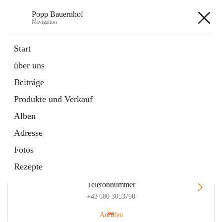
Popp Bauernhof
Navigation
Popp Bauernhof
Start
über uns
Beiträge
Hauptadresse
Produkte und Verkauf
Lachsfeld 3, 2113 Ernstbrunn, AUT
Alben
Auf Karte ansehen
Adresse
Fotos
Rezepte
Telefonnummer
+43 680 3053790
Anrufen