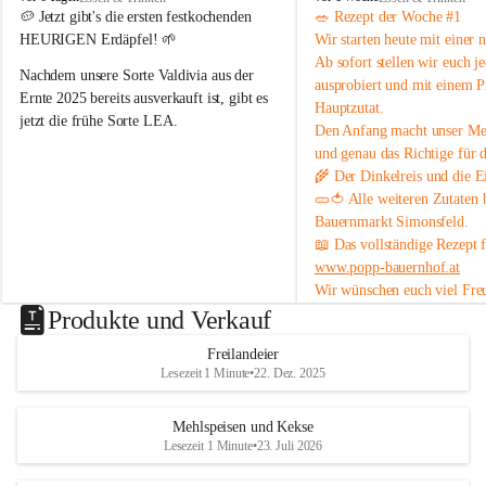
o
o
🥔 
Jetzt gibt's die ersten festkochenden 
🥗 
Rezept der Woche #1
Schön, dass ihr da seid 🥰 – und ein Stück echtes 
p
p
HEURIGEN Erdäpfel!
 🌱
Wir starten heute mit einer 
p
p
Landleben mit uns teilt 🌻🐄
Ab sofort stellen wir euch 
j
B
B
Nachdem unsere Sorte 
Valdivia
 aus der 
ausprobiert und mit einem P
a
a
Ernte 2025 bereits ausverkauft ist, gibt es 
Hauptzutat.
u
u
jetzt die frühe Sorte 
LEA
.
Den Anfang macht unser 
Med
e
e
r
r
und genau das Richtige 
für 
💛 Tiefgelbe Fleischfarbe, feiner 
n
n
🌾 Der 
Dinkelreis
 und die
 E
Geschmack und herrlich zart – einfach ein 
h
h
🥒🍅 Alle weiteren Zutaten
Genuss! Da sie noch nicht schalenfest ist , 
o
o
Bauernmarkt Simonsfeld
.
ist sie 
noch nicht lange lagerfähig
 und 
f
f
📖 Das vollständige Rezept 
eignet sich am besten zum baldigen 
www.popp-bauernhof.at
Genießen.
Wir wünschen euch viel Fre
#heurige #erdäpfel #festkochend #regional 
genussvollen Sommer! 😊
Produkte und Verkauf
#direktvombbauernhof #hofpopp 
#leiserberge #ernstbrunn #frischvomfeld
Freilandeier
Lesezeit 1 Minute
•
22. Dez. 2025
Mehlspeisen und Kekse
Lesezeit 1 Minute
•
23. Juli 2026